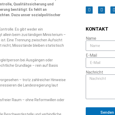
ntrolle, Qualitätssicherung und
rung bestätigt: Es fehlt an
chten. Dazu unser sozialpolitischer
KONTAKT
ntrolle. Es gibt weder ein
t allein beim zuständigen Ministerium –
Name
ch ist. Eine Trennung zwischen Aufsicht
rt nicht, Missstände bleiben statistisch
E-Mail
Begleitperson bei Ausgängen oder
echtliche Grundlage – rein auf Basis
Nachricht
vorgesehen – trotz zahlreicher Hinweise
ressieren die Landesregierung laut
htsfreier Raum – ohne Reformwillen oder
Senden
ale Beschwerdestelle und verbindliche