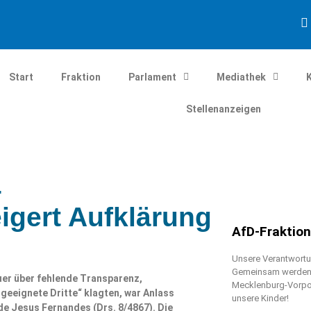
Start
Fraktion
Parlament
Mediathek
Stellenanzeigen
–
igert Aufklärung
AfD-Fraktio
Unsere Verantwortun
Gemeinsam werden w
uer über fehlende Transparenz,
Mecklenburg-Vorpo
geeignete Dritte“ klagten, war Anlass
unsere Kinder!
e Jesus Fernandes (Drs. 8/4867). Die