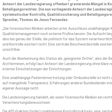
Antwort der Landesregierung offenbart gravierende Mängel in Ko
Beteiligungsrechten. Die nun vorliegende Antwort der Landesregie
systematischer Kontrolle, Qualitätssicherung und Beteiligungsre
Sprecher, Thomas de Jesus Fernandes:
„Die forensischen Kliniken arbeiten unter Ausschluss unabhängiger Ko
Qualitätsmanagement noch externe Prüfinstanzen. Die Aufsicht lieg
also bei genau der Stelle, die politisch für das System verantwortli
und Kontrolle existiert nicht. Eine zentrale Beschwerdestelle existie
unsichtbar.
Auch die Aberkennung des Status als ‚geeigneter Dritter‘, also der 
Arztterminen, erfolgt laut Antwort der Landesregierung ohne klare r
interner Einschätzungen der Einrichtungen.
Eine unabhängige Patientenvertretung oder Ombudsstelle ist nicht 
auf mangelnde Transparenz. Erfahrungen anderer Bundesländer inte
eigener Aussage nicht.
Die Landesregierung handelt, als seien forensische Kliniken ein rec
Verantwortungsbewusstsein.
Die AfD-Fraktion fordert unabhängige Kontrollstrukturen, eine zentr