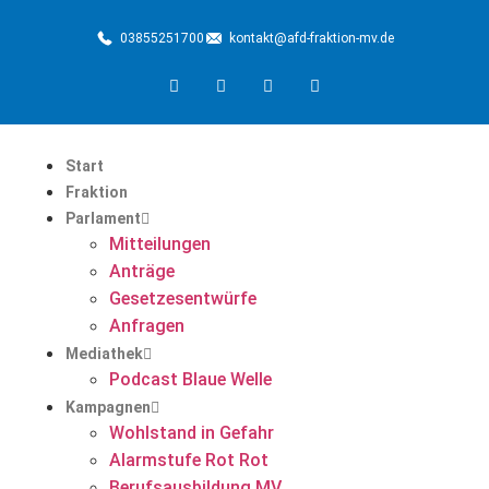
03855251700
kontakt@afd-fraktion-mv.de
Start
Fraktion
Parlament
Mitteilungen
Anträge
Gesetzesentwürfe
Anfragen
Mediathek
Podcast Blaue Welle
Kampagnen
Wohlstand in Gefahr
Alarmstufe Rot Rot
Berufsausbildung MV