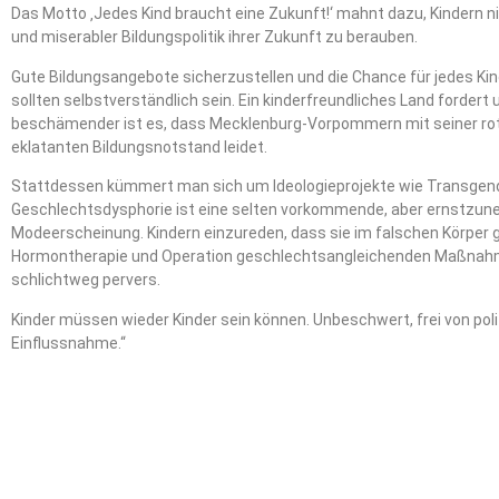
Das Motto ‚Jedes Kind braucht eine Zukunft!‘ mahnt dazu, Kindern n
und miserabler Bildungspolitik ihrer Zukunft zu berauben.
Gute Bildungsangebote sicherzustellen und die Chance für jedes Kind
sollten selbstverständlich sein. Ein kinderfreundliches Land fordert
beschämender ist es, dass Mecklenburg-Vorpommern mit seiner rot
eklatanten Bildungsnotstand leidet.
Stattdessen kümmert man sich um Ideologieprojekte wie Transgend
Geschlechtsdysphorie ist eine selten vorkommende, aber ernstzun
Modeerscheinung. Kindern einzureden, dass sie im falschen Körper 
Hormontherapie und Operation geschlechtsangleichenden Maßnahme
schlichtweg pervers.
Kinder müssen wieder Kinder sein können. Unbeschwert, frei von poli
Einflussnahme.“