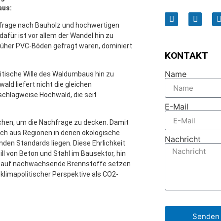
aus:
achfrage nach Bauholz und hochwertigen
afür ist vor allem der Wandel hin zu
üher PVC-Böden gefragt waren, dominiert
KONTAKT
Name
itische Wille des Waldumbaus hin zu
ld liefert nicht die gleichen
schlagweise Hochwald, die seit
E-Mail
chen, um die Nachfrage zu decken. Damit
h aus Regionen in denen ökologische
Nachricht
nden Standards liegen. Diese Ehrlichkeit
ll von Beton und Stahl im Bausektor, hin
und auf nachwachsende Brennstoffe setzen
klimapolitischer Perspektive als CO2-
Senden