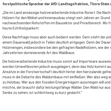
forstpolitische Sprecher der AfD-Landtagsfraktion, Thore Stein 
„Die im Land ansässige holzverarbeitende Industrie floriert. Die N
Hölzern für den Möbel und Innenausbau steigt seit Jahren an. Grund d
nachwachsenden Rohstoffen im Bausektor und Privatbereich. Wo fr
heute Echtholzparkett.
Diese Nachfrage muss aber auch bedient werden. Dem steht der pol
einem Dauerwald jedoch in Teilen deutlich entgegen. Denn der Dauerwa
Holzmengen, insbesondere bei den gefragten Nadelhölzern, wie der 
Jahrzehnten dominierende Art des Waldbaus.
Die holzverarbeitende Industrie muss somit auf Importware auswei
werden Umweltkosten jedoch ausgelagert, denn das Holz kommt auc
Ansätze in der Forstwirtschaft deutlich hinter den hierzulande gelte
muss in die Debatte des Waldumbaus mit einfließen. Wer also weg wi
zu Holzbau. Wer aus den fossilen Energieträgern aussteigen will 
möchte, der braucht dafür leistungsfähige Wälder. Den Wald nur aus 
Senke zu sehen, ist schlichtweg zu kurz gedacht.“