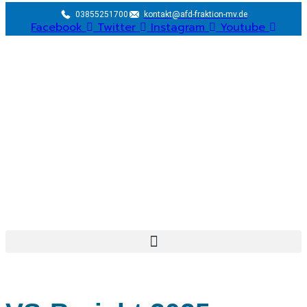
03855251700
kontakt@afd-fraktion-mv.de
Facebook
Twitter
Instagram
Youtube