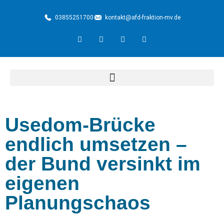
03855251700
kontakt@afd-fraktion-mv.de
Usedom-Brücke
endlich umsetzen –
der Bund versinkt im
eigenen
Planungschaos