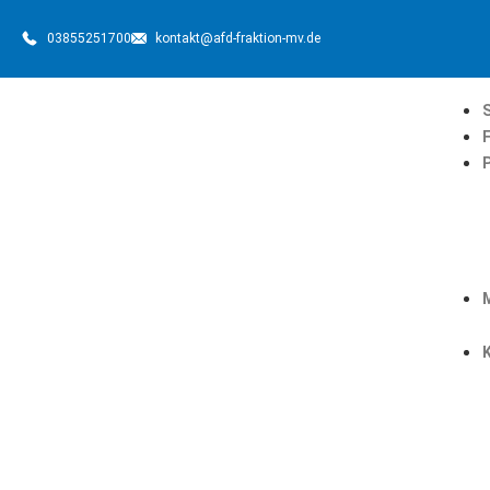
03855251700
kontakt@afd-fraktion-mv.de
S