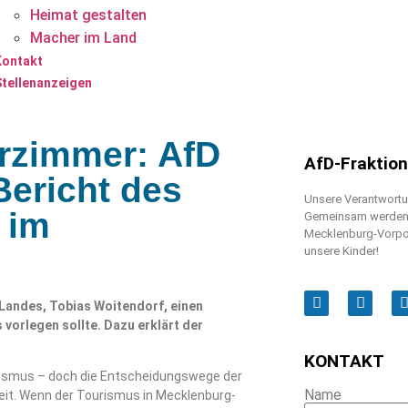
Heimat gestalten
Macher im Land
Kontakt
Stellenanzeigen
erzimmer: AfD
AfD-Fraktio
Bericht des
Unsere Verantwortun
 im
Gemeinsam werden w
Mecklenburg-Vorpo
unsere Kinder!
Landes, Tobias Woitendorf, einen
 vorlegen sollte. Dazu erklärt der
KONTAKT
ismus – doch die Entscheidungswege der
Name
eit. Wenn der Tourismus in Mecklenburg-