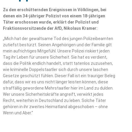
Zu den erschütternden Ereignissen in Völklingen, bei
denen ein 34-jähriger Polizist von einem 18-jährigen
Täter erschossen wurde, erklärt der Polizist und
Fraktionsvorsitzende der AfD, Nikolaus Kramer:
„Mich hat der gewaltsame Tod des jungen Polizeibeamten
zutiefst bestürzt. Seinen Angehörigen und der Familie gilt
mein aufrichtiges Mitgefühl. Unsere Polizei riskiert jeden
Tag ihr Leben für unsere Sicherheit. Sie hat es verdient,
dass die Politik endlich handelt, statt tatenlos zuzusehen,
wie kriminelle Doppelstaatler sich durch unsere laschen
Gesetze geschützt fühlen. Dieser Fall ist ein trauriger Beleg
dafür, dass wir es uns nicht länger leisten können, diese
straffällig gewordene Mehrstaatler hier im Land zu dulden.
Wer unsere Sicherheitskräfte angreift, verwirkt jedes
Recht, weiterhin in Deutschland zu leben. Solche Täter
gehören in ihr zweites Heimatland abgeschoben – ohne
Wenn und Aber.“