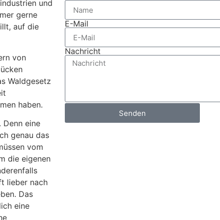
nindustrien und
mmer gerne
E-Mail
lt, auf die
Nachricht
bern von
tücken
das Waldgesetz
it
tmen haben.
Senden
. Denn eine
och genau das
m müssen vom
m die eigenen
derenfalls
t lieber nach
eben. Das
ich eine
he