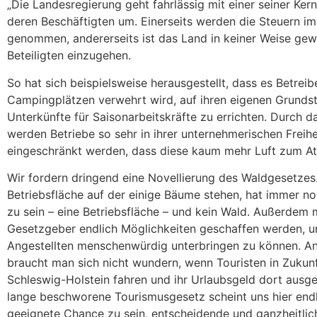
„Die Landesregierung geht fahrlässig mit einer seiner Ker
deren Beschäftigten um. Einerseits werden die Steuern i
genommen, andererseits ist das Land in keiner Weise gewil
Beteiligten einzugehen.
So hat sich beispielsweise herausgestellt, dass es Betrei
Campingplätzen verwehrt wird, auf ihren eigenen Grunds
Unterkünfte für Saisonarbeitskräfte zu errichten. Durch 
werden Betriebe so sehr in ihrer unternehmerischen Freihe
eingeschränkt werden, dass diese kaum mehr Luft zum A
Wir fordern dringend eine Novellierung des Waldgesetzes
Betriebsfläche auf der einige Bäume stehen, hat immer n
zu sein – eine Betriebsfläche – und kein Wald. Außerde
Gesetzgeber endlich Möglichkeiten geschaffen werden, u
Angestellten menschenwürdig unterbringen zu können. An
braucht man sich nicht wundern, wenn Touristen in Zukunf
Schleswig-Holstein fahren und ihr Urlaubsgeld dort ausg
lange beschworene Tourismusgesetz scheint uns hier endl
geeignete Chance zu sein, entscheidende und ganzheitlic