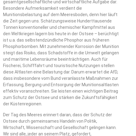
gesamtgesellschaftliche und wirtschaftliche Aufgabe dar.
Besondere Aufmerksamkeit verdient die
Munitionsbelastung auf dem Meeresboden, denn hier läuft
die Zeit gegen uns. Schätzungsweise Hunderttausende
Tonnen konventioneller und chemischer Kampfmittel aus
den Weltkriegen lagern bis heute in der Ostsee – berüchtigt
ist u.a. das selbstendzündliche Phosphor aus früheren
Phosphorbomben. Mit zunehmender Korrosion der Munition
steigt das Risiko, dass Schadstoffe in die Umwelt gelangen
und maritime Lebensräume beeinträchtigen. Auch für
Fischerei, Schifffahrt und touristische Nutzungen stellen
diese Altlasten eine Belastung dar. Darum erwartet die AfD,
dass insbesondere vom Bund veranlasste Maßnahmen zur
Erfassung, Bergung und Entsorgung der Munitionsaltlasten
effektiv voranschreiten. Sie leisten einen wichtigen Beitrag
zum Schutz der Ostsee und stärken die Zukunftsfähigkeit
der Küstenregionen.
Der Tag des Meeres erinnert daran, dass der Schutz der
Ostsee durch gemeinsames Handeln von Politik,
Wirtschaft, Wissenschaft und Gesellschaft gelingen kann.
Wir sind alle, jeder an seinem Platz, gefordert,