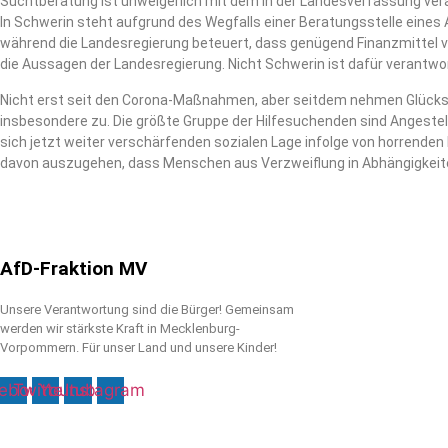
Suchtberatung ist unweigerlich mit dem in der Landesverfassung ve
In Schwerin steht aufgrund des Wegfalls einer Beratungsstelle eines 
während die Landesregierung beteuert, dass genügend Finanzmittel vo
die Aussagen der Landesregierung. Nicht Schwerin ist dafür verantwor
Nicht erst seit den Corona-Maßnahmen, aber seitdem nehmen Glück
insbesondere zu. Die größte Gruppe der Hilfesuchenden sind Angestell
sich jetzt weiter verschärfenden sozialen Lage infolge von horrende
davon auszugehen, dass Menschen aus Verzweiflung in Abhängigkeite
AfD-Fraktion MV
Unsere Verantwortung sind die Bürger! Gemeinsam
werden wir stärkste Kraft in Mecklenburg-
Vorpommern. Für unser Land und unsere Kinder!
ebook
Twitter
Youtube
Instagram