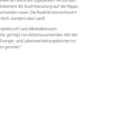
rankerten Wohlfahrtsgedanken verbunden.
Anbieters die Suchtberatung auf der Kippe,
rhanden seien. Die Realität konterkariert
tlich, sondern das Land!
sspielsucht und Alkoholkonsum
te, gefolgt von Arbeitssuchenden. Mit der
n Energie- und Lebenserhaltungskosten ist
n geraten.“