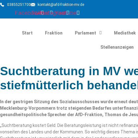
03855251700
kontakt@afd-fraktion-mv.de
Facebook
Twitter
Instagram
Youtube
Start
Fraktion
Parlament
Mediathek
Stellenanzeigen
Suchtberatung in MV we
stiefmütterlich behande
In der gestrigen Sitzung des Sozialausschusses wurde erneut deutl
Mecklenburg-Vorpommern trotz steigenden Bedarfes unterfinanzier
gesundheitspolitische Sprecher der AfD-Fraktion, Thomas de Jes
„Suchtberatung kostet Geld. Die Beratungsleistung ist nicht refinanzi
vonseiten des Landes und der Kommunen. So wichtig dieses Thema ist,