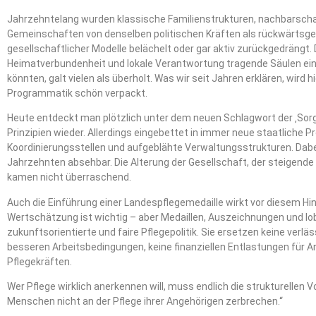
Jahrzehntelang wurden klassische Familienstrukturen, nachbarsc
Gemeinschaften von denselben politischen Kräften als rückwärts
gesellschaftlicher Modelle belächelt oder gar aktiv zurückgedrängt. 
Heimatverbundenheit und lokale Verantwortung tragende Säulen ein
könnten, galt vielen als überholt. Was wir seit Jahren erklären, wird h
Programmatik schön verpackt.
Heute entdeckt man plötzlich unter dem neuen Schlagwort der ‚So
Prinzipien wieder. Allerdings eingebettet in immer neue staatliche
Koordinierungsstellen und aufgeblähte Verwaltungsstrukturen. Dab
Jahrzehnten absehbar. Die Alterung der Gesellschaft, der steigend
kamen nicht überraschend.
Auch die Einführung einer Landespflegemedaille wirkt vor diesem Hin
Wertschätzung ist wichtig – aber Medaillen, Auszeichnungen und l
zukunftsorientierte und faire Pflegepolitik. Sie ersetzen keine verlä
besseren Arbeitsbedingungen, keine finanziellen Entlastungen für A
Pflegekräften.
Wer Pflege wirklich anerkennen will, muss endlich die strukturelle
Menschen nicht an der Pflege ihrer Angehörigen zerbrechen.“