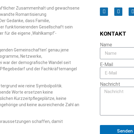
haftlicher Zusammenhalt und gewachsene
gewandte Romantisierung
Der Gedanke, dass Familie,
er funktionierenden Gesellschaft sein
KONTAKT
ier für die eigene ‚Wahlkampf‘-
Name
rgenden Gemeinschaften‘ genau jene
 Programme, Netzwerke,
ei war der demografische Wandel seit
E-Mail
e Pflegebedarf und der Fachkräftemangel
Nachricht
tergrund wie reine Symbolpolitik.
obende Worte ersetzen keine
sslichen Kurzzeitpflegeplätze, keine
ngehörige und keine ausreichende Zahl an
n Voraussetzungen schaffen, damit
Senden