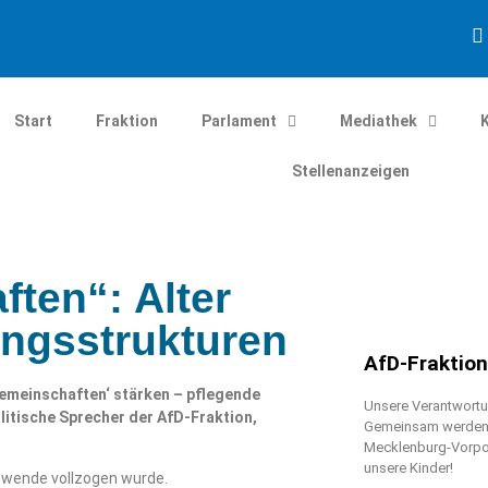
Start
Fraktion
Parlament
Mediathek
Stellenanzeigen
ten“: Alter
ungsstrukturen
AfD-Fraktio
meinschaften‘ stärken – pflegende
Unsere Verantwortun
litische Sprecher der AfD-Fraktion,
Gemeinsam werden w
Mecklenburg-Vorpo
unsere Kinder!
rtwende vollzogen wurde.