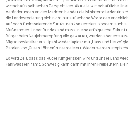
„Während Schwesig versucht Optimismus zu verbreiten, fehlt es d
wirtschaftspolitischen Perspektiven. Aktuelle wirtschaftliche Unsi
Veränderungen an den Märkten blendet die Ministerpräsidentin schei
die Landesregierung sich nicht nur auf schöne Worte des angeb
auf noch funktionierende Strukturen konzentriert, sondern auch a
Maßnahmen. Unser Bundesland muss in eine erfolgreiche Zukunft 
Bürger beim Neujahrsempfang alle gewartet, wurden aber enttäu
Migrationskritiker aus Upahl wieder lapidar mit ‚Hass und Hetze‘ 
Parolen von ‚Guten Löhnen‘ runtergeleiert. Wieder werden utopis
Es wird Zeit, dass das Ruder rumgerissen wird und unser Land wiede
Fahrwassern fährt. Schwesig kann dann mit ihren Freibeutern allei