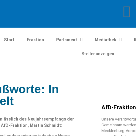
Start
Fraktion
Parlament
Mediathek
Stellenanzeigen
ßworte: In
elt
AfD-Fraktio
anlässlich des Neujahrsempfangs der
Unsere Verantwortun
Gemeinsam werden w
 AfD-Fraktion, Martin Schmidt:
Mecklenburg-Vorpo