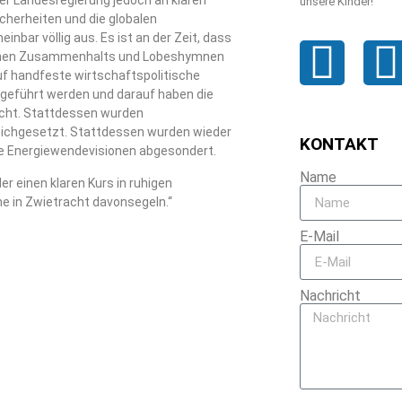
er Landesregierung jedoch an klaren
unsere Kinder!
cherheiten und die globalen
nbar völlig aus. Es ist an der Zeit, dass
lichen Zusammenhalts und Lobeshymnen
uf handfeste wirtschaftspolitische
geführt werden und darauf haben die
scht. Stattdessen wurden
gleichgesetzt. Stattdessen wurden wieder
KONTAKT
che Energiewendevisionen abgesondert.
Name
r einen klaren Kurs in ruhigen
ne in Zwietracht davonsegeln.“
E-Mail
Nachricht