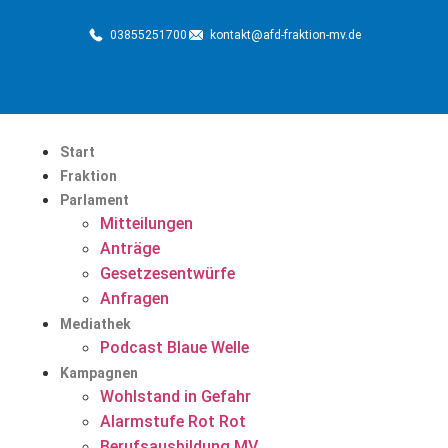
03855251700
kontakt@afd-fraktion-mv.de
Start
Fraktion
Parlament
Mitteilungen
Anträge
Gesetzesentwürfe
Anfragen
Mediathek
Podcast Blaue Welle
Kampagnen
Wohlstand in Gefahr
Alarmstufe Rot Rot
Berufsausbildung MV