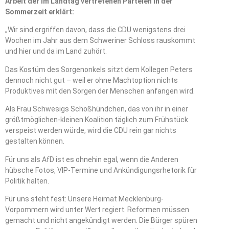
Arbeit der im Landtag vertretenen Parteien in der
Sommerzeit erklärt:
„Wir sind ergriffen davon, dass die CDU wenigstens drei
Wochen im Jahr aus dem Schweriner Schloss rauskommt
und hier und da im Land zuhört.
Das Kostüm des Sorgenonkels sitzt dem Kollegen Peters
dennoch nicht gut – weil er ohne Machtoption nichts
Produktives mit den Sorgen der Menschen anfangen wird.
Als Frau Schwesigs Schoßhündchen, das von ihr in einer
größtmöglichen-kleinen Koalition täglich zum Frühstück
verspeist werden würde, wird die CDU rein gar nichts
gestalten können.
Für uns als AfD ist es ohnehin egal, wenn die Anderen
hübsche Fotos, VIP-Termine und Ankündigungsrhetorik für
Politik halten.
Für uns steht fest: Unsere Heimat Mecklenburg-
Vorpommern wird unter Wert regiert. Reformen müssen
gemacht und nicht angekündigt werden. Die Bürger spüren