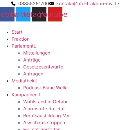
03855251700
kontakt@afd-fraktion-mv.de
cebook
Twitter
Instagram
Youtube
Start
Fraktion
Parlament
Mitteilungen
Anträge
Gesetzesentwürfe
Anfragen
Mediathek
Podcast Blaue Welle
Kampagnen
Wohlstand in Gefahr
Alarmstufe Rot Rot
Berufsausbildung MV
Asylchaos stoppen
Heimat gestalten