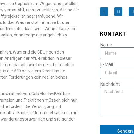
schweren Gepäck vom Wegesrand gefallen.
 verspricht, nicht zu erklären. Alleine die
projekte ist haarsträubend. Wir
Rostocker Wasserstoffinitiative kosten
sführlich erklärt wird. Wenn etwa zehn
KONTAKT
sollen, dann möge die angeblich so
Name
phren. Während die CDU noch den
n Anträgen der AfD-Fraktion in dieser
E-Mail
hr europäisch sein bei der öffentlichen
ss die AfD bei vielem Recht hatte.
erten Forderungen kein realistisches
Nachricht
Bürokratieabbau-Geblöke, heißblütige
Parteien und Fraktionen müssen sich nun
d je fordert. Die Versorgung mit
plusultra. Fachkräftemangel kann nur mit
Abwanderungsprävention und steigender
Senden