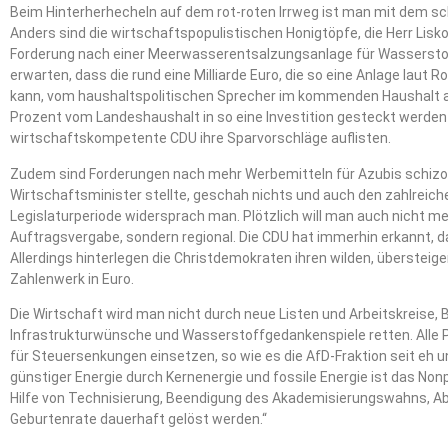
Beim Hinterherhecheln auf dem rot-roten Irrweg ist man mit dem 
Anders sind die wirtschaftspopulistischen Honigtöpfe, die Herr Liskow
Forderung nach einer Meerwasserentsalzungsanlage für Wasserstoff
erwarten, dass die rund eine Milliarde Euro, die so eine Anlage laut 
kann, vom haushaltspolitischen Sprecher im kommenden Haushalt au
Prozent vom Landeshaushalt in so eine Investition gesteckt werden 
wirtschaftskompetente CDU ihre Sparvorschläge auflisten.
Zudem sind Forderungen nach mehr Werbemitteln für Azubis schizo
Wirtschaftsminister stellte, geschah nichts und auch den zahlreiche
Legislaturperiode widersprach man. Plötzlich will man auch nicht me
Auftragsvergabe, sondern regional. Die CDU hat immerhin erkannt, da
Allerdings hinterlegen die Christdemokraten ihren wilden, übersteig
Zahlenwerk in Euro.
Die Wirtschaft wird man nicht durch neue Listen und Arbeitskreise, 
Infrastrukturwünsche und Wasserstoffgedankenspiele retten. Alle 
für Steuersenkungen einsetzen, so wie es die AfD-Fraktion seit eh un
günstiger Energie durch Kernenergie und fossile Energie ist das Non
Hilfe von Technisierung, Beendigung des Akademisierungswahns, 
Geburtenrate dauerhaft gelöst werden.“