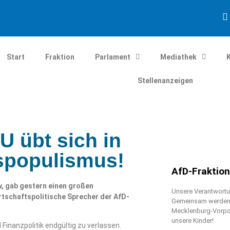
Start
Fraktion
Parlament
Mediathek
Stellenanzeigen
 übt sich in
spopulismus!
AfD-Fraktio
, gab gestern einen großen
Unsere Verantwortun
rtschaftspolitische Sprecher der AfD-
Gemeinsam werden w
Mecklenburg-Vorpo
unsere Kinder!
Finanzpolitik endgültig zu verlassen.