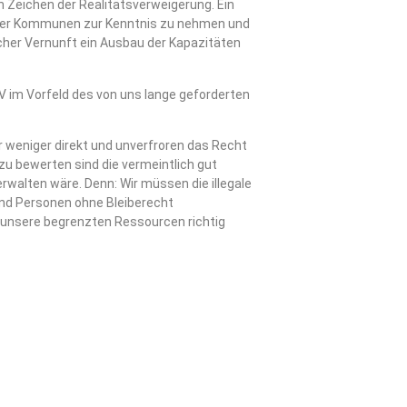
n Zeichen der Realitätsverweigerung. Ein
n der Kommunen zur Kenntnis zu nehmen und
icher Vernunft ein Ausbau der Kapazitäten
 im Vorfeld des von uns lange geforderten
 weniger direkt und unverfroren das Recht
 zu bewerten sind die vermeintlich gut
rwalten wäre. Denn: Wir müssen die illegale
und Personen ohne Bleiberecht
d unsere begrenzten Ressourcen richtig