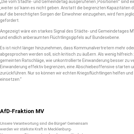
„Die vom Städte- und Gemeindetag ausgerufenen ‚Positionen“‘ sind ei
‚weiter so‘ kann es nicht geben. Anstatt die begrenzten Kapazitäte
auf die berechtigten Sorgen der Einwohner einzugehen, wird fern jegl
gefordert.
Angezeigt wäre ein starkes Signal des Städte- und Gemeindetages MV
und endlich anberaumten Flüchtlingsgipfels auf Bundesebene.
Es ist nicht länger hinzunehmen, dass Kommunalvertretern mehr oder
abgesprochen werden soll, sich kritisch zu äußern. Als wenig hilfreich
gemeinten Ratschläge, wie unkontrollierte Einwanderung besser zu ve
Einwanderung effektiv begrenzen, eine Abschiebeoffensive starten 
zurückführen. Nur so können wir echten Kriegsflüchtlingen helfen un
einsetzen.“
AfD-Fraktion MV
Unsere Verantwortung sind die Bürger! Gemeinsam
werden wir stärkste Kraft in Mecklenburg-