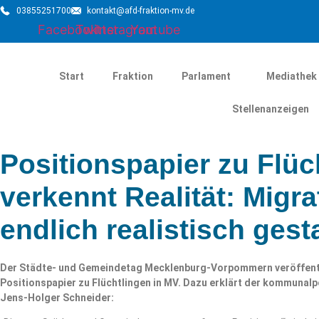
03855251700
kontakt@afd-fraktion-mv.de
Facebook
Twitter
Instagram
Youtube
Start
Fraktion
Parlament
Mediathek
Stellenanzeigen
Positionspapier zu Flüc
verkennt Realität: Migra
endlich realistisch gest
Der Städte- und Gemeindetag Mecklenburg-Vorpommern veröffentli
Positionspapier zu Flüchtlingen in MV. Dazu erklärt der kommunalp
Jens-Holger Schneider: