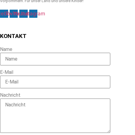
Vorpommern. Für unser Land und unsere Kinder!
cebook
Twitter
Youtube
Instagram
KONTAKT
Name
E-Mail
Nachricht