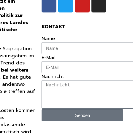
zt ein
en
olitik zur
eres Landes
KONTAKT
itische
Name
e Segregation
onsausgaben im
E-Mail
-Trend des
 bei weitem
Nachricht
. Es hat gute
d anderswo
ie treffen auf
d Kosten kommen
Senden
as
umfassende
raktisch wird