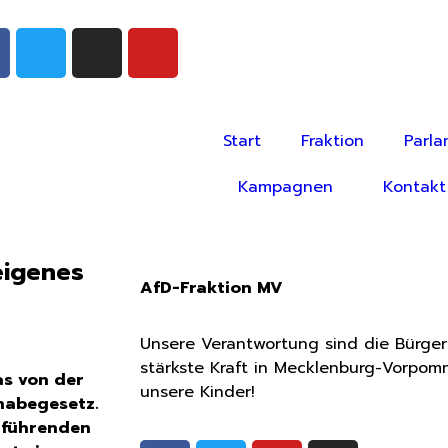
Start
Fraktion
Parla
Kampagnen
Kontakt
eigenes
AfD-Fraktion MV
Unsere Verantwortung sind die Bürge
stärkste Kraft in Mecklenburg-Vorpom
as von der
unsere Kinder!
habegesetz.
rführenden