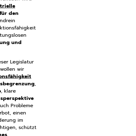
rielle
für den
ndrein
ktionsfähigkeit
rtungslosen
rung und
eser Legislatur
wollen wir
onsfähigkeit
nsbegrenzung
,
b
, klare
nsperspektive
auch Probleme
rbot, einen
derung im
chtigen, schützt
nes