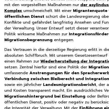
mit den vorgestellten Maßnahmen nur
der asylindust
Komplex
umschmeichelt. Mit einer
Migrantenquote 
öffentlichen Dienst
schürt die Landesregierung obe
Konflikte und gefährdet langfristig Ansehen und Fun
der Verwaltung. Unser Entwurf setzt dieser verantwo
Politik wirksame Maßnahmen zur
Integrationsförde
Migrationsbegrenzung
entgegen.
Das Vertrauen in die derzeitige Regierung erlitt in di
absoluten Schiffbruch. Mit unserem Gesetzesentwurf 
einen Rahmen zur
Wiederherstellung der Integrati
setzen. Zentral hierfür sind eine Politik der
Migratio
umfassende
Anstrengungen für den Spracherwer
Verbindung zwischen Bleiberecht und Integratio
sowie ein jährlicher
Landesmigrationsbericht
, der 
und Kosten transparent macht. Ein ausdrückliches Ve
Migrationshintergrund bei Einstellung
oder Beför
öffentlichen Dienst, positiv oder negativ zu berücksi
die Integrität der Verwaltung. Mit der
Einführung ei