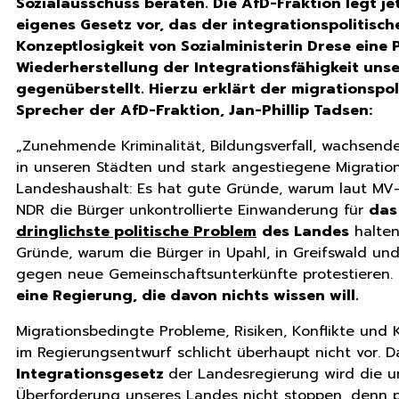
Sozialausschuss beraten. Die AfD-Fraktion legt jet
eigenes Gesetz vor, das der integrationspolitisch
Konzeptlosigkeit von Sozialministerin Drese eine P
Wiederherstellung der Integrationsfähigkeit uns
gegenüberstellt. Hierzu erklärt der migrationspol
Sprecher der AfD-Fraktion, Jan-Phillip Tadsen:
„Zunehmende Kriminalität, Bildungsverfall, wachsend
in unseren Städten und stark angestiegene Migrati
Landeshaushalt: Es hat gute Gründe, warum laut MV
NDR die Bürger unkontrollierte Einwanderung für
das
dringlichste politische Problem
des Landes
halten
Gründe, warum die Bürger in Upahl, in Greifswald un
gegen neue Gemeinschaftsunterkünfte protestieren. S
eine Regierung, die davon nichts wissen will.
Migrationsbedingte Probleme, Risiken, Konflikte un
im Regierungsentwurf schlicht überhaupt nicht vor. D
Integrationsgesetz
der Landesregierung wird die 
Überforderung unseres Landes nicht stoppen, denn p