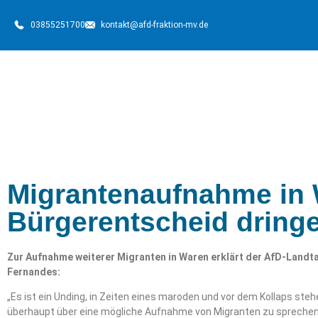
03855251700
kontakt@afd-fraktion-mv.de
Migrantenaufnahme in 
Bürgerentscheid dring
Zur Aufnahme weiterer Migranten in Waren erklärt der AfD-Lan
Fernandes:
„Es ist ein Unding, in Zeiten eines maroden und vor dem Kollaps st
überhaupt über eine mögliche Aufnahme von Migranten zu sprechen. 