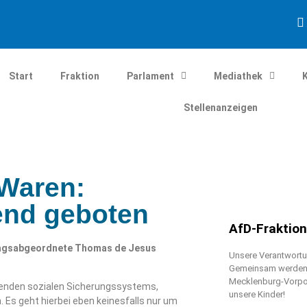
Start
Fraktion
Parlament
Mediathek
Stellenanzeigen
Waren:
end geboten
AfD-Fraktio
dtagsabgeordnete Thomas de Jesus
Unsere Verantwortun
Gemeinsam werden w
Mecklenburg-Vorpo
ehenden sozialen Sicherungssystems,
unsere Kinder!
Es geht hierbei eben keinesfalls nur um