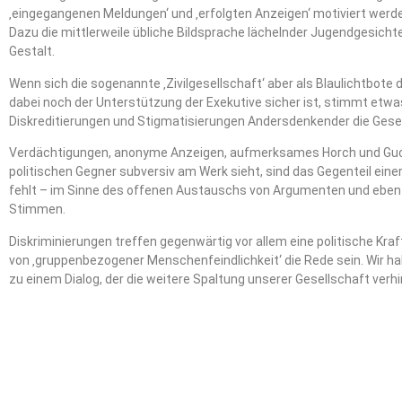
‚eingegangenen Meldungen‘ und ‚erfolgten Anzeigen‘ motiviert werd
Dazu die mittlerweile übliche Bildsprache lächelnder Jugendgesichter
Gestalt.
Wenn sich die sogenannte ‚Zivilgesellschaft‘ aber als Blaulichtbote
dabei noch der Unterstützung der Exekutive sicher ist, stimmt etwa
Diskreditierungen und Stigmatisierungen Andersdenkender die Gesel
Verdächtigungen, anonyme Anzeigen, aufmerksames Horch und Guck,
politischen Gegner subversiv am Werk sieht, sind das Gegenteil einer
fehlt – im Sinne des offenen Austauschs von Argumenten und eben n
Stimmen.
Diskriminierungen treffen gegenwärtig vor allem eine politische Kraf
von ‚gruppenbezogener Menschenfeindlichkeit‘ die Rede sein. Wir hal
zu einem Dialog, der die weitere Spaltung unserer Gesellschaft verhi