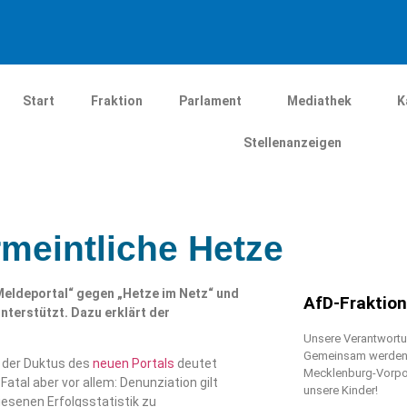
Start
Fraktion
Parlament
Mediathek
K
Stellenanzeigen
meintliche Hetze
Meldeportal“ gegen „Hetze im Netz“ und
AfD-Fraktio
unterstützt. Dazu erklärt der
Unsere Verantwortun
Gemeinsam werden w
 der Duktus des
neuen Portals
deutet
Mecklenburg-Vorpo
atal aber vor allem: Denunziation gilt
unsere Kinder!
iesenen Erfolgsstatistik zu