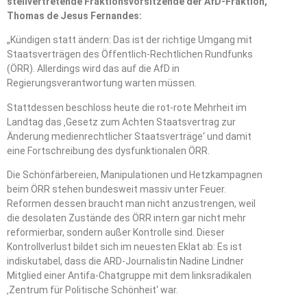
stellvertretende Fraktionsvorsitzende der AfD-Fraktion,
Thomas de Jesus Fernandes:
„Kündigen statt ändern: Das ist der richtige Umgang mit
Staatsverträgen des Öffentlich-Rechtlichen Rundfunks
(ÖRR). Allerdings wird das auf die AfD in
Regierungsverantwortung warten müssen.
Stattdessen beschloss heute die rot-rote Mehrheit im
Landtag das ‚Gesetz zum Achten Staatsvertrag zur
Änderung medienrechtlicher Staatsverträge‘ und damit
eine Fortschreibung des dysfunktionalen ÖRR.
Die Schönfärbereien, Manipulationen und Hetzkampagnen
beim ÖRR stehen bundesweit massiv unter Feuer.
Reformen dessen braucht man nicht anzustrengen, weil
die desolaten Zustände des ÖRR intern gar nicht mehr
reformierbar, sondern außer Kontrolle sind. Dieser
Kontrollverlust bildet sich im neuesten Eklat ab: Es ist
indiskutabel, dass die ARD-Journalistin Nadine Lindner
Mitglied einer Antifa-Chatgruppe mit dem linksradikalen
‚Zentrum für Politische Schönheit‘ war.