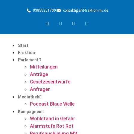
03855251700
kontakt@afd-fraktion-mv.de
Start
Fraktion
Parlament
Mitteilungen
Anträge
Gesetzesentwürfe
Anfragen
Mediathek
Podcast Blaue Welle
Kampagnen
Wohlstand in Gefahr
Alarmstufe Rot Rot
Berufsausbildung MV