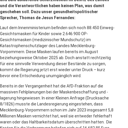
und die Verantwortlichen haben keinen Plan, was damit
geschehen soll.​ Dazu unser gesundheitspolitischer
Sprecher, Thomas de Jesus Fernandes:
Laut dem Innenministerium befinden sich noch 88.450 Einweg-
Gesichtsmasken für Kinder sowie 2.646.900 OP-
Gesichtsmasken (medizinischer Mundschutz) im
Katastrophenschutzlager des Landes Mecklenburg-
Vorpommern. Diese Masken laufen bereits im August
beziehungsweise Oktober 2025 ab. Doch anstatt rechtzeitig
für eine sinnvolle Verwendung dieser Bestände zu sorgen,
kommt die Regierung jetzt erst wieder unter Druck – kurz
bevor eine Entscheidung unumgänglich wird.
Bereits in der Vergangenheit hat die AfD-Fraktion auf die
massiven Fehlplanungen bei der Maskenbeschaffung und -
lagerung hingewiesen. In einer Kleinen Anfrage (Drucksache
8/1826) musste die Landesregierung eingestehen, dass
Mecklenburg-Vorpommern schon im Jahr 2023 insgesamt 5,8
Millionen Masken vernichtet hat, weil sie entweder fehlerhaft
waren oder das Haltbarkeitsdatum überschritten hatten​. Die
Kosten für die Verbrennung beliefen sich auf 16.682,85 Euro,