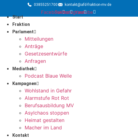
03855251700
kontakt@afd-fraktion-mv.de
Facebook
Twitter
Instagram
Youtube
Start
Fraktion
Parlament
Mitteilungen
Anträge
Gesetzesentwürfe
Anfragen
Mediathek
Podcast Blaue Welle
Kampagnen
Wohlstand in Gefahr
Alarmstufe Rot Rot
Berufsausbildung MV
Asylchaos stoppen
Heimat gestalten
Macher im Land
Kontakt