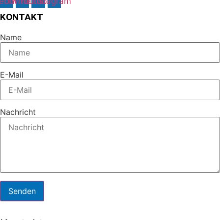
ebook
Twitter
Youtube
Instagram
KONTAKT
Name
E-Mail
Nachricht
Senden