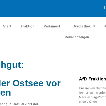
Start
Fraktion
Parlament
Mediathek
Stellenanzeigen
hgut:
AfD-Fraktio
der Ostsee vor
Unsere Verantwortun
hen
Gemeinsam werden w
Mecklenburg-Vorpo
unsere Kinder!
nchgut. Dazu erklärt der