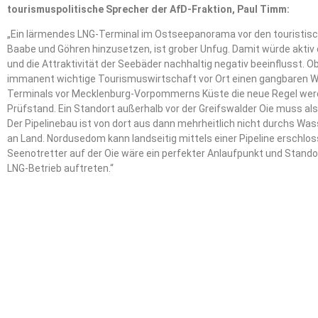
tourismuspolitische Sprecher der AfD-Fraktion, Paul Timm:
„Ein lärmendes LNG-Terminal im Ostseepanorama vor den touristisc
Baabe und Göhren hinzusetzen, ist grober Unfug. Damit würde akti
und die Attraktivität der Seebäder nachhaltig negativ beeinflusst. Ob
immanent wichtige Tourismuswirtschaft vor Ort einen gangbaren Weg
Terminals vor Mecklenburg-Vorpommerns Küste die neue Regel wer
Prüfstand. Ein Standort außerhalb vor der Greifswalder Oie muss al
Der Pipelinebau ist von dort aus dann mehrheitlich nicht durchs Wass
an Land. Nordusedom kann landseitig mittels einer Pipeline erschlo
Seenotretter auf der Oie wäre ein perfekter Anlaufpunkt und Stando
LNG-Betrieb auftreten.“