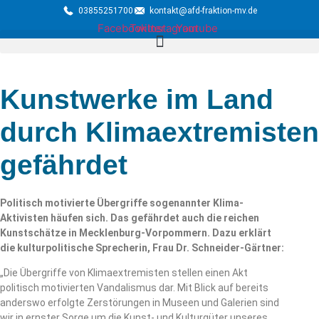
03855251700
kontakt@afd-fraktion-mv.de
Facebook
Twitter
Instagram
Youtube
Kunstwerke im Land
durch Klimaextremisten
gefährdet
Politisch motivierte Übergriffe sogenannter Klima-
Aktivisten häufen sich. Das gefährdet auch die reichen
Kunstschätze in Mecklenburg-Vorpommern. Dazu erklärt
die kulturpolitische Sprecherin, Frau Dr. Schneider-Gärtner:
„Die Übergriffe von Klimaextremisten stellen einen Akt
politisch motivierten Vandalismus dar. Mit Blick auf bereits
anderswo erfolgte Zerstörungen in Museen und Galerien sind
wir in ernster Sorge um die Kunst- und Kulturgüter unseres