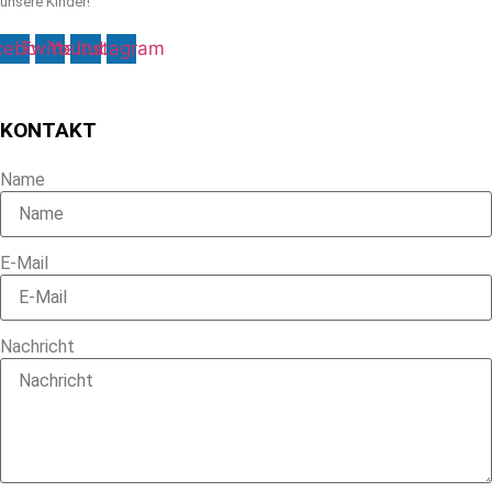
unsere Kinder!
cebook
Twitter
Youtube
Instagram
KONTAKT
Name
E-Mail
Nachricht