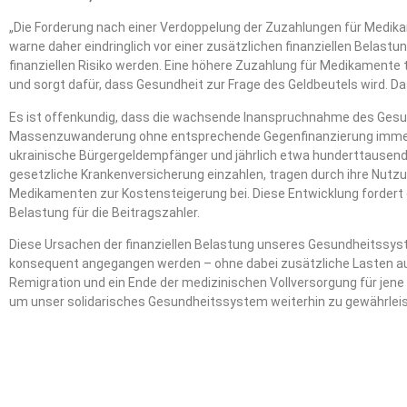
„Die Forderung nach einer Verdoppelung der Zuzahlungen für Medikame
warne daher eindringlich vor einer zusätzlichen finanziellen Belastu
finanziellen Risiko werden. Eine höhere Zuzahlung für Medikamente 
und sorgt dafür, dass Gesundheit zur Frage des Geldbeutels wird. Da
Es ist offenkundig, dass die wachsende Inanspruchnahme des Gesu
Massenzuwanderung ohne entsprechende Gegenfinanzierung immen
ukrainische Bürgergeldempfänger und jährlich etwa hunderttausende 
gesetzliche Krankenversicherung einzahlen, tragen durch ihre Nutz
Medikamenten zur Kostensteigerung bei. Diese Entwicklung fordert
Belastung für die Beitragszahler.
Diese Ursachen der finanziellen Belastung unseres Gesundheitss
konsequent angegangen werden – ohne dabei zusätzliche Lasten a
Remigration und ein Ende der medizinischen Vollversorgung für jene 
um unser solidarisches Gesundheitssystem weiterhin zu gewährleis