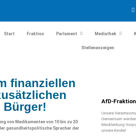
Start
Fraktion
Parlament
Mediathek
Stellenanzeigen
m finanziellen
zusätzlichen
AfD-Fraktio
 Bürger!
Unsere Verantwortun
Gemeinsam werden w
ung von Medikamenten von 10 bis zu 20
Mecklenburg-Vorpo
 der gesundheitspolitische Sprecher der
unsere Kinder!