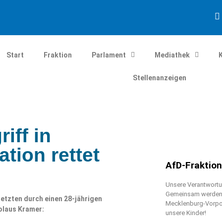
Start
Fraktion
Parlament
Mediathek
Stellenanzeigen
iff in
tion rettet
AfD-Fraktio
Unsere Verantwortun
Gemeinsam werden w
etzten durch einen 28-jährigen
Mecklenburg-Vorpo
olaus Kramer:
unsere Kinder!