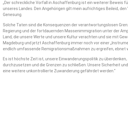
„Der schreckliche Vorfall in Aschaffenburg ist ein weiterer Beweis fü
unseres Landes. Den Angehörigen gilt mein aufrichtiges Beileid, de
Genesung.
Solche Taten sind die Konsequenzen der verantwortungslosen Gren
Regierung und der fortdauernden Massenimmigration unter der Amp
Land, die unsere Werte und unsere Kultur verachten und sie mit G
Magdeburg und jetzt Aschaffenburg immer noch vor einer „Instrume
endlich umfassende Remigrationsmaßnahmen zu ergreifen, ebnet we
Es ist höchste Zeit ist, unsere Einwanderungspolitik zu überdenke
durchzusetzen und die Grenzen zu schließen. Unsere Sicherheit und
eine weitere unkontrollierte Zuwanderung gefährdet werden.“