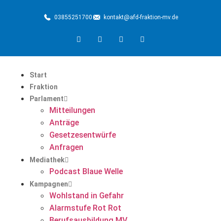
03855251700
kontakt@afd-fraktion-mv.de
Start
Fraktion
Parlament
Mitteilungen
Anträge
Gesetzesentwürfe
Anfragen
Mediathek
Podcast Blaue Welle
Kampagnen
Wohlstand in Gefahr
Alarmstufe Rot Rot
Berufsausbildung MV