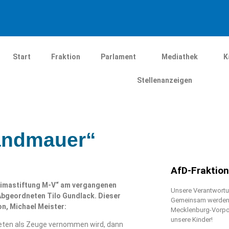
Start
Fraktion
Parlament
Mediathek
K
Stellenanzeigen
randmauer“
AfD-Fraktio
limastiftung M-V“ am vergangenen
Unsere Verantwortun
Abgeordneten Tilo Gundlack. Dieser
Gemeinsam werden w
n, Michael Meister:
Mecklenburg-Vorpo
unsere Kinder!
neten als Zeuge vernommen wird, dann