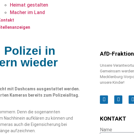
Heimat gestalten
Macher im Land
Kontakt
Stellenanzeigen
Polizei in
AfD-Fraktio
rn wieder
Unsere Verantwortun
Gemeinsam werden w
Mecklenburg-Vorpo
unsere Kinder!
icht mit Dashcams ausgestattet werden.
ten Kameras bereits zum Polizeialltag.
pommern. Denn die sogenannten
KONTAKT
im Nachhinein aufklären zu können und
ameras auch die Eigensicherung bei
Name
rgänge aufzeichnen.