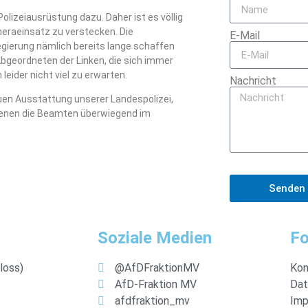
izeiausrüstung dazu. Daher ist es völlig
eraeinsatz zu verstecken. Die
E-Mail
gierung nämlich bereits lange schaffen
Abgeordneten der Linken, die sich immer
eider nicht viel zu erwarten.
Nachricht
euen Ausstattung unserer Landespolizei,
denen die Beamten überwiegend im
Senden
Soziale Medien
Fo
loss)
@AfDFraktionMV
Kon
AfD-Fraktion MV
Dat
afdfraktion_mv
Imp