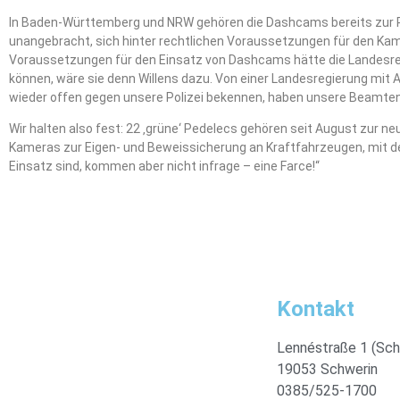
In Baden-Württemberg und NRW gehören die Dashcams bereits zur Pol
unangebracht, sich hinter rechtlichen Voraussetzungen für den Kam
Voraussetzungen für den Einsatz von Dashcams hätte die Landesre
können, wäre sie denn Willens dazu. Von einer Landesregierung mit 
wieder offen gegen unsere Polizei bekennen, haben unsere Beamten l
Wir halten also fest: 22 ‚grüne‘ Pedelecs gehören seit August zur n
Kameras zur Eigen- und Beweissicherung an Kraftfahrzeugen, mit 
Einsatz sind, kommen aber nicht infrage – eine Farce!“
Kontakt
Lennéstraße 1 (Sch
19053 Schwerin
0385/525-1700