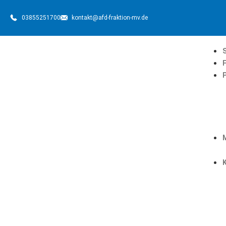
03855251700
kontakt@afd-fraktion-mv.de
S