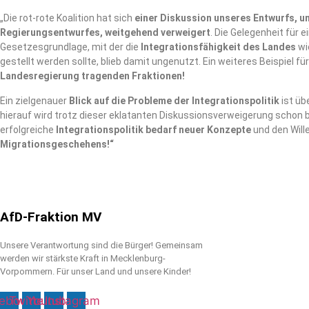
„Die rot-rote Koalition hat sich
einer Diskussion unseres Entwurfs, u
Regierungsentwurfes, weitgehend verweigert
. Die Gelegenheit für 
Gesetzesgrundlage, mit der die
Integrationsfähigkeit des Landes
wi
gestellt werden sollte, blieb damit ungenutzt. Ein weiteres Beispiel fü
Landesregierung tragenden Fraktionen!
Ein zielgenauer
Blick auf die Probleme der Integrationspolitik
ist übe
hierauf wird trotz dieser eklatanten Diskussionsverweigerung schon b
erfolgreiche
Integrationspolitik bedarf neuer Konzepte
und den Will
Migrationsgeschehens!“
AfD-Fraktion MV
Unsere Verantwortung sind die Bürger! Gemeinsam
werden wir stärkste Kraft in Mecklenburg-
Vorpommern. Für unser Land und unsere Kinder!
ebook
Twitter
Youtube
Instagram