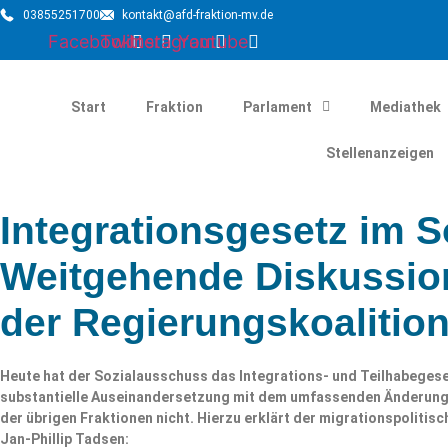
03855251700
kontakt@afd-fraktion-mv.de
Facebook
Twitter
Instagram
Youtube
Start
Fraktion
Parlament
Mediathek
Stellenanzeigen
Integrationsgesetz im 
Weitgehende Diskussio
der Regierungskoalition
Heute hat der Sozialausschuss das Integrations- und Teilhabegese
substantielle Auseinandersetzung mit dem umfassenden Änderungs
der übrigen Fraktionen nicht. Hierzu erklärt der migrationspoliti
Jan-Phillip Tadsen: