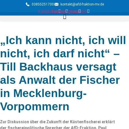
03855251700
kontakt@afd-fraktion-mv.de
Facebook
Twitter
Instagram
Youtube
„Ich kann nicht, ich will
nicht, ich darf nicht“ –
Till Backhaus versagt
als Anwalt der Fischer
in Mecklenburg-
Vorpommern
Zur Diskussion über die Zukunft der Küstenfischerei erklärt
der fischereipolitische Sprecher der AfD-Fraktion, Paul