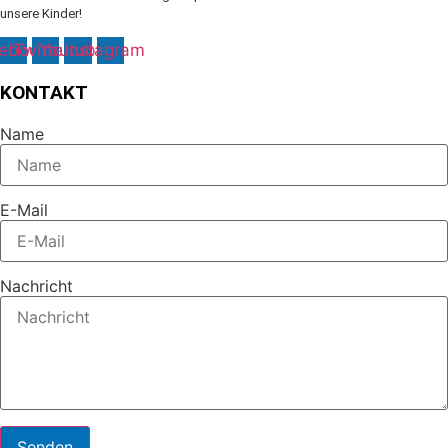
unsere Kinder!
ebook
Twitter
Youtube
Instagram
KONTAKT
Name
E-Mail
Nachricht
Senden