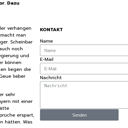
or. Dazu
der verhängen
KONTAKT
n, macht man
Name
iger. Scheinbar
 auch noch
Regierung und
E-Mail
ger können
en liegen die
 Geue lieber
Nachricht
er sehr
ayern mit einer
ätte
rüche erspart,
Senden
n hätten. Was