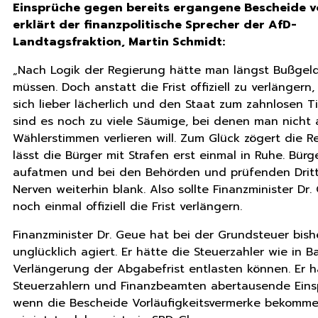
Einsprüche gegen bereits ergangene Bescheide v
erklärt der finanzpolitische Sprecher der AfD-
Landtagsfraktion, Martin Schmidt:
„Nach Logik der Regierung hätte man längst Bußgel
müssen. Doch anstatt die Frist offiziell zu verlänger
sich lieber lächerlich und den Staat zum zahnlosen T
sind es noch zu viele Säumige, bei denen man nicht
Wählerstimmen verlieren will. Zum Glück zögert die 
lässt die Bürger mit Strafen erst einmal in Ruhe. Bür
aufatmen und bei den Behörden und prüfenden Dritt
Nerven weiterhin blank. Also sollte Finanzminister Dr.
noch einmal offiziell die Frist verlängern.
Finanzminister Dr. Geue hat bei der Grundsteuer bish
unglücklich agiert. Er hätte die Steuerzahler wie in B
Verlängerung der Abgabefrist entlasten können. Er h
Steuerzahlern und Finanzbeamten abertausende Einsp
wenn die Bescheide Vorläufigkeitsvermerke bekomme