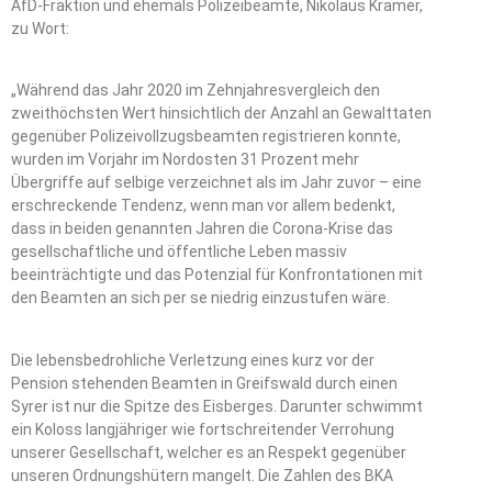
AfD-Fraktion und ehemals Polizeibeamte, Nikolaus Kramer,
zu Wort:
„Während das Jahr 2020 im Zehnjahresvergleich den
zweithöchsten Wert hinsichtlich der Anzahl an Gewalttaten
gegenüber Polizeivollzugsbeamten registrieren konnte,
wurden im Vorjahr im Nordosten 31 Prozent mehr
Übergriffe auf selbige verzeichnet als im Jahr zuvor – eine
erschreckende Tendenz, wenn man vor allem bedenkt,
dass in beiden genannten Jahren die Corona-Krise das
gesellschaftliche und öffentliche Leben massiv
beeinträchtigte und das Potenzial für Konfrontationen mit
den Beamten an sich per se niedrig einzustufen wäre.
Die lebensbedrohliche Verletzung eines kurz vor der
Pension stehenden Beamten in Greifswald durch einen
Syrer ist nur die Spitze des Eisberges. Darunter schwimmt
ein Koloss langjähriger wie fortschreitender Verrohung
unserer Gesellschaft, welcher es an Respekt gegenüber
unseren Ordnungshütern mangelt. Die Zahlen des BKA