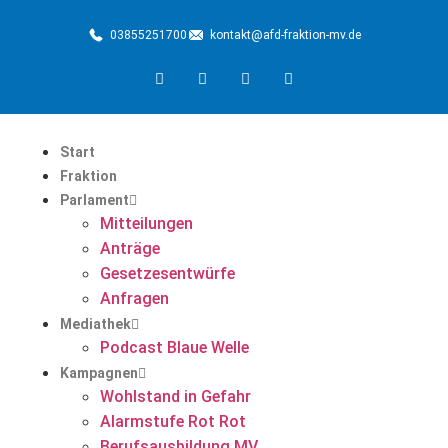
03855251700
kontakt@afd-fraktion-mv.de
Start
Fraktion
Parlament
Mitteilungen
Anträge
Gesetzesentwürfe
Anfragen
Mediathek
Podcast Blaue Welle
Kampagnen
Wohlstand in Gefahr
Alarmstufe Rot Rot
Berufsausbildung MV