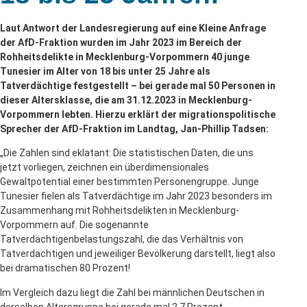
Laut Antwort der Landesregierung auf eine Kleine Anfrage
der AfD-Fraktion wurden im Jahr 2023 im Bereich der
Rohheitsdelikte in Mecklenburg-Vorpommern 40 junge
Tunesier im Alter von 18 bis unter 25 Jahre als
Tatverdächtige festgestellt – bei gerade mal 50 Personen in
dieser Altersklasse, die am 31.12.2023 in Mecklenburg-
Vorpommern lebten. Hierzu erklärt der migrationspolitische
Sprecher der AfD-Fraktion im Landtag, Jan-Phillip Tadsen:
„Die Zahlen sind eklatant: Die statistischen Daten, die uns
jetzt vorliegen, zeichnen ein überdimensionales
Gewaltpotential einer bestimmten Personengruppe. Junge
Tunesier fielen als Tatverdächtige im Jahr 2023 besonders im
Zusammenhang mit Rohheitsdelikten in Mecklenburg-
Vorpommern auf. Die sogenannte
Tatverdächtigenbelastungszahl, die das Verhältnis von
Tatverdächtigen und jeweiliger Bevölkerung darstellt, liegt also
bei dramatischen 80 Prozent!
Im Vergleich dazu liegt die Zahl bei männlichen Deutschen in
derselben Altersgruppe bei gerade mal 2,7 Prozent.