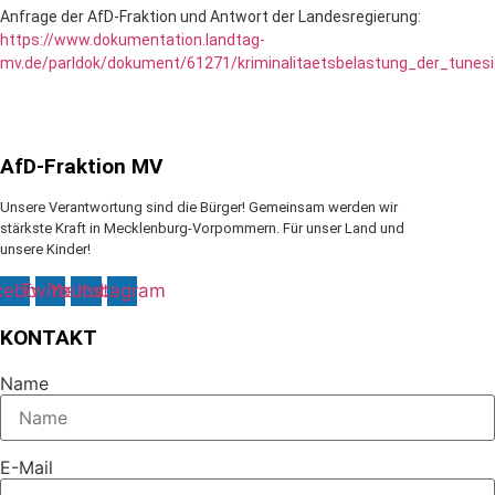
Anfrage der AfD-Fraktion und Antwort der Landesregierung:
https://www.dokumentation.landtag-
mv.de/parldok/dokument/61271/kriminalitaetsbelastung_der_tune
AfD-Fraktion MV
Unsere Verantwortung sind die Bürger! Gemeinsam werden wir
stärkste Kraft in Mecklenburg-Vorpommern. Für unser Land und
unsere Kinder!
cebook
Twitter
Youtube
Instagram
KONTAKT
Name
E-Mail