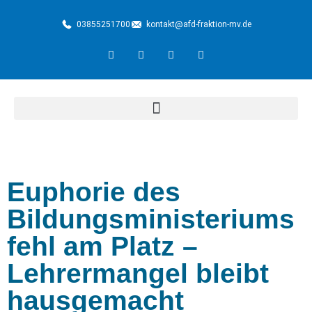
03855251700
kontakt@afd-fraktion-mv.de
Euphorie des
Bildungsministeriums
fehl am Platz –
Lehrermangel bleibt
hausgemacht