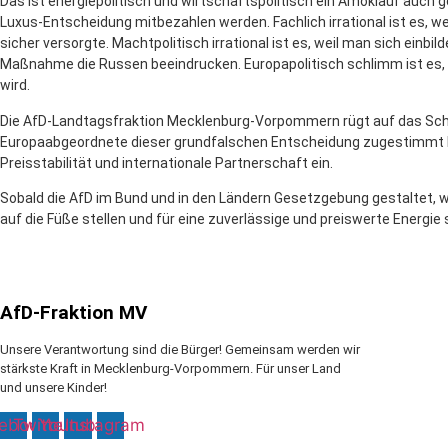
Das ist energiepolitisch und wirtschaftspolitisch ein Amoklauf auch g
Luxus-Entscheidung mitbezahlen werden. Fachlich irrational ist es, 
sicher versorgte. Machtpolitisch irrational ist es, weil man sich einb
Maßnahme die Russen beeindrucken. Europapolitisch schlimm ist es, 
wird.
Die AfD-Landtagsfraktion Mecklenburg-Vorpommern rügt auf das Sch
Europaabgeordnete dieser grundfalschen Entscheidung zugestimmt h
Preisstabilität und internationale Partnerschaft ein.
Sobald die AfD im Bund und in den Ländern Gesetzgebung gestaltet, w
auf die Füße stellen und für eine zuverlässige und preiswerte Energie 
AfD-Fraktion MV
Unsere Verantwortung sind die Bürger! Gemeinsam werden wir
stärkste Kraft in Mecklenburg-Vorpommern. Für unser Land
und unsere Kinder!
ebook
Twitter
Youtube
Instagram