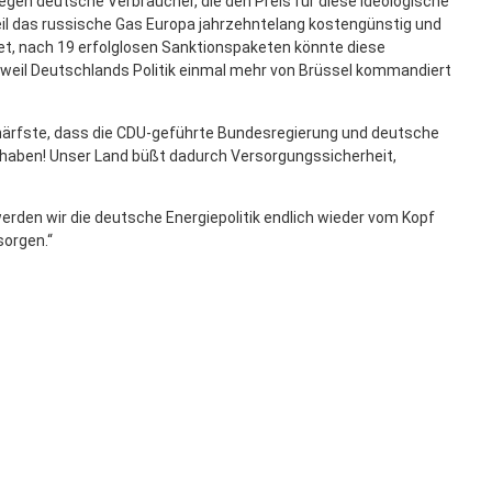
egen deutsche Verbraucher, die den Preis für diese ideologische
weil das russische Gas Europa jahrzehntelang kostengünstig und
ildet, nach 19 erfolglosen Sanktionspaketen könnte diese
weil Deutschlands Politik einmal mehr von Brüssel kommandiert
ärfste, dass die CDU-geführte Bundesregierung und deutsche
aben! Unser Land büßt dadurch Versorgungssicherheit,
erden wir die deutsche Energiepolitik endlich wieder vom Kopf
sorgen.“