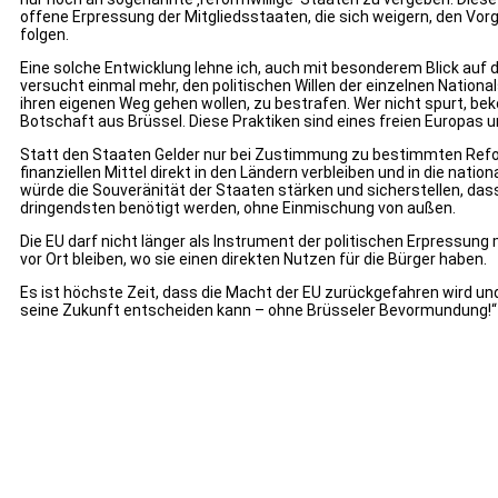
offene Erpressung der Mitgliedsstaaten, die sich weigern, den Vorg
folgen.
Eine solche Entwicklung lehne ich, auch mit besonderem Blick auf d
versucht einmal mehr, den politischen Willen der einzelnen Nationa
ihren eigenen Weg gehen wollen, zu bestrafen. Wer nicht spurt, bek
Botschaft aus Brüssel. Diese Praktiken sind eines freien Europas u
Statt den Staaten Gelder nur bei Zustimmung zu bestimmten Refor
finanziellen Mittel direkt in den Ländern verbleiben und in die nati
würde die Souveränität der Staaten stärken und sicherstellen, da
dringendsten benötigt werden, ohne Einmischung von außen.
Die EU darf nicht länger als Instrument der politischen Erpressu
vor Ort bleiben, wo sie einen direkten Nutzen für die Bürger haben.
Es ist höchste Zeit, dass die Macht der EU zurückgefahren wird u
seine Zukunft entscheiden kann – ohne Brüsseler Bevormundung!“