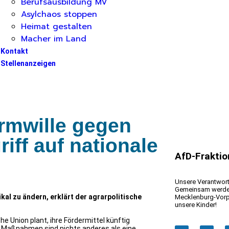
Berufsausbildung MV
Asylchaos stoppen
Heimat gestalten
Macher im Land
Kontakt
Stellenanzeigen
ormwille gegen
iff auf nationale
AfD-Frakti
Unsere Verantwort
Gemeinsam werden 
al zu ändern, erklärt der agrarpolitische
Mecklenburg-Vorp
unsere Kinder!
e Union plant, ihre Fördermittel künftig
e Maßnahmen sind nichts anderes als eine