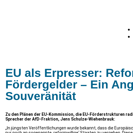
EU als Erpresser: Ref
Fördergelder – Ein Angr
Souveränität
Zu den Plänen der EU-Kommission, die EU-Förderstrukturen radik
Sprecher der AfD-Fraktion, Jens Schulze-Wiehenbrauk:
„In jüngsten Veröffentlichungen wurde bekannt, dass die Europäisch
nur noch an sogenannte ‚reformwillige‘ Staaten zu vergeben. Dies