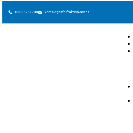
03855251700
kontakt@afd-fraktion-mv.de