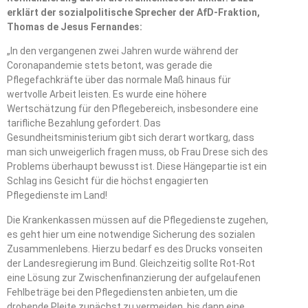
erklärt der sozialpolitische Sprecher der AfD-Fraktion,
Thomas de Jesus Fernandes:
„In den vergangenen zwei Jahren wurde während der
Coronapandemie stets betont, was gerade die
Pflegefachkräfte über das normale Maß hinaus für
wertvolle Arbeit leisten. Es wurde eine höhere
Wertschätzung für den Pflegebereich, insbesondere eine
tarifliche Bezahlung gefordert. Das
Gesundheitsministerium gibt sich derart wortkarg, dass
man sich unweigerlich fragen muss, ob Frau Drese sich des
Problems überhaupt bewusst ist. Diese Hängepartie ist ein
Schlag ins Gesicht für die höchst engagierten
Pflegedienste im Land!
Die Krankenkassen müssen auf die Pflegedienste zugehen,
es geht hier um eine notwendige Sicherung des sozialen
Zusammenlebens. Hierzu bedarf es des Drucks vonseiten
der Landesregierung im Bund. Gleichzeitig sollte Rot-Rot
eine Lösung zur Zwischenfinanzierung der aufgelaufenen
Fehlbeträge bei den Pflegediensten anbieten, um die
drohende Pleite zunächst zu vermeiden, bis dann eine