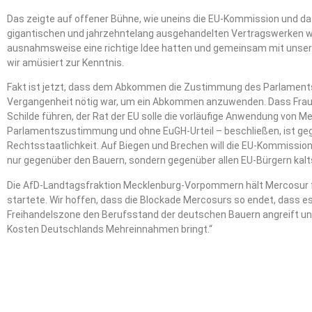
Das zeigte auf offener Bühne, wie uneins die EU-Kommission und da
gigantischen und jahrzehntelang ausgehandelten Vertragswerken w
ausnahmsweise eine richtige Idee hatten und gemeinsam mit uns
wir amüsiert zur Kenntnis.
Fakt ist jetzt, dass dem Abkommen die Zustimmung des Parlaments
Vergangenheit nötig war, um ein Abkommen anzuwenden. Dass Frau 
Schilde führen, der Rat der EU solle die vorläufige Anwendung von M
Parlamentszustimmung und ohne EuGH-Urteil – beschließen, ist geg
Rechtsstaatlichkeit. Auf Biegen und Brechen will die EU-Kommissio
nur gegenüber den Bauern, sondern gegenüber allen EU-Bürgern kalt
Die AfD-Landtagsfraktion Mecklenburg-Vorpommern hält Mercosur f
startete. Wir hoffen, dass die Blockade Mercosurs so endet, dass e
Freihandelszone den Berufsstand der deutschen Bauern angreift u
Kosten Deutschlands Mehreinnahmen bringt.“