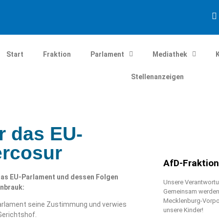
Start
Fraktion
Parlament
Mediathek
Stellenanzeigen
r das EU-
ercosur
AfD-Fraktio
 das EU-Parlament und dessen Folgen
Unsere Verantwortun
enbrauk:
Gemeinsam werden w
Mecklenburg-Vorpo
Parlament seine Zustimmung und verwies
unsere Kinder!
erichtshof.