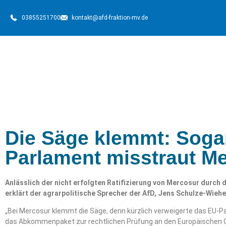
03855251700
kontakt@afd-fraktion-mv.de
Die Säge klemmt: Soga
Parlament misstraut M
Anlässlich der nicht erfolgten Ratifizierung von Mercosur durch
erklärt der agrarpolitische Sprecher der AfD, Jens Schulze-Wieh
„Bei Mercosur klemmt die Säge, denn kürzlich verweigerte das EU-
das Abkommenpaket zur rechtlichen Prüfung an den Europäischen G