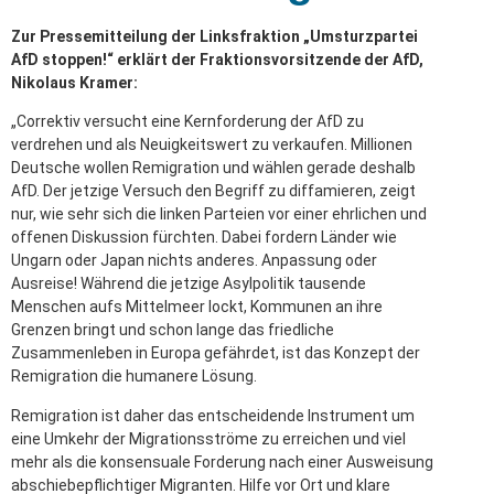
Zur Pressemitteilung der Linksfraktion „Umsturzpartei
AfD stoppen!“ erklärt der Fraktionsvorsitzende der AfD,
Nikolaus Kramer:
„Correktiv versucht eine Kernforderung der AfD zu
verdrehen und als Neuigkeitswert zu verkaufen. Millionen
Deutsche wollen Remigration und wählen gerade deshalb
AfD. Der jetzige Versuch den Begriff zu diffamieren, zeigt
nur, wie sehr sich die linken Parteien vor einer ehrlichen und
offenen Diskussion fürchten. Dabei fordern Länder wie
Ungarn oder Japan nichts anderes. Anpassung oder
Ausreise! Während die jetzige Asylpolitik tausende
Menschen aufs Mittelmeer lockt, Kommunen an ihre
Grenzen bringt und schon lange das friedliche
Zusammenleben in Europa gefährdet, ist das Konzept der
Remigration die humanere Lösung.
Remigration ist daher das entscheidende Instrument um
eine Umkehr der Migrationsströme zu erreichen und viel
mehr als die konsensuale Forderung nach einer Ausweisung
abschiebepflichtiger Migranten. Hilfe vor Ort und klare