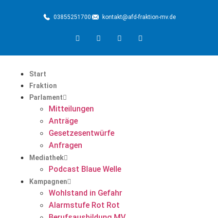
03855251700
kontakt@afd-fraktion-mv.de
Start
Fraktion
Parlament
Mitteilungen
Anträge
Gesetzesentwürfe
Anfragen
Mediathek
Podcast Blaue Welle
Kampagnen
Wohlstand in Gefahr
Alarmstufe Rot Rot
Berufsausbildung MV