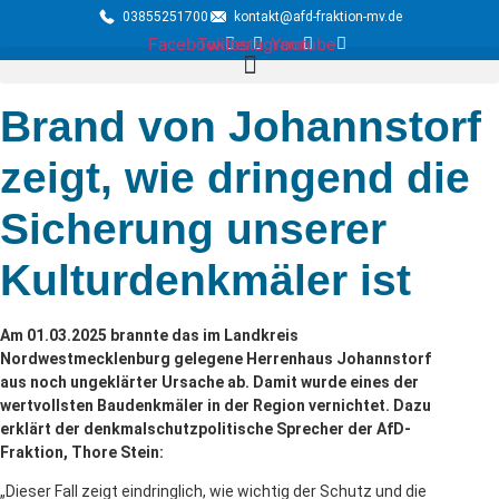
03855251700
kontakt@afd-fraktion-mv.de
Facebook
Twitter
Instagram
Youtube
Brand von Johannstorf
zeigt, wie dringend die
Sicherung unserer
Kulturdenkmäler ist
Am 01.03.2025 brannte das im Landkreis
Nordwestmecklenburg gelegene Herrenhaus Johannstorf
aus noch ungeklärter Ursache ab. Damit wurde eines der
wertvollsten Baudenkmäler in der Region vernichtet. Dazu
erklärt der denkmalschutzpolitische Sprecher der AfD-
Fraktion, Thore Stein:
„Dieser Fall zeigt eindringlich, wie wichtig der Schutz und die