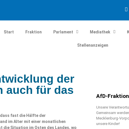
Start
Fraktion
Parlament
Mediathek
Stellenanzeigen
twicklung der
h auch für das
AfD-Fraktio
Unsere Verantwortun
Gemeinsam werden w
ass fast die Hälfte der
Mecklenburg-Vorpo
and im Alter mit einer monatlichen
unsere Kinder!
t die Situation im Osten des Landes, wo