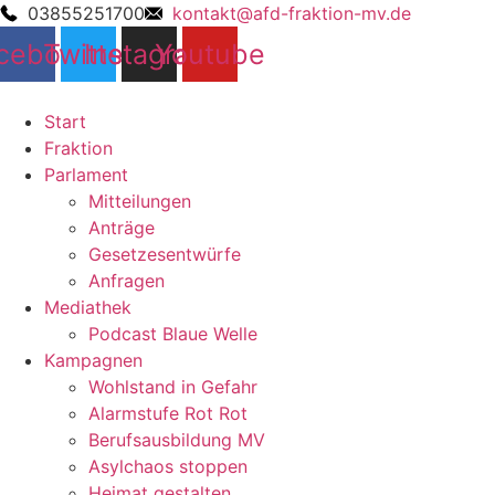
03855251700
kontakt@afd-fraktion-mv.de
cebook
Twitter
Instagram
Youtube
Start
Fraktion
Parlament
Mitteilungen
Anträge
Gesetzesentwürfe
Anfragen
Mediathek
Podcast Blaue Welle
Kampagnen
Wohlstand in Gefahr
Alarmstufe Rot Rot
Berufsausbildung MV
Asylchaos stoppen
Heimat gestalten