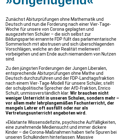
»Ungenügend«
Zunächst Abiturprüfungen ohne Mathematik und
Deutsch und nun die Forderung nach einer Vier-Tage-
Woche für unsere von Corona geplagten und
ausgezehrten Schüler – die sich selbst zur
Bildungspartei ernannte FDP füllt das parlamentarische
Sommerloch mit abstrusen und sich überschlagenden
Vorschlägen, welche an der Realität meilenweit
vorbeigehen und am Ende auch niemandem von Nutzen
sind.
Zu den jüngsten Forderungen der Jungen Liberalen,
entsprechende Abiturprüfungen ohne Mathe und
Deutsch durchzuführen und der FDP-Landtagsfraktion
nach einem Vier-Tage-Modell für unsere Schüler, stellt
der schulpolitische Sprecher der AfD-Fraktion, Enrico
Schult, unmissverständlich klar:
Wir brauchen nicht
weniger Unterricht in unseren Schulen, sondern mehr –
vor allem mehr lehrplangemäßen Fachunterricht, der
mangels Lehrer oft ausfällt oder nur als
Vertretungsunterricht angeboten wird.
»Eklatante Wissensdefizite, psychische Auffälligkeiten,
eine zunehmende Mediensucht und immer dickere
Kinder – die Corona-Maßnahmen haben tiefe Spuren bei
unseren Schulkindern hinterlassen. Massive