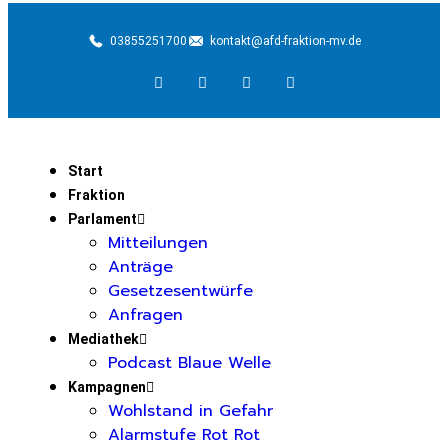
03855251700
kontakt@afd-fraktion-mv.de
Start
Fraktion
Parlament
Mitteilungen
Anträge
Gesetzesentwürfe
Anfragen
Mediathek
Podcast Blaue Welle
Kampagnen
Wohlstand in Gefahr
Alarmstufe Rot Rot