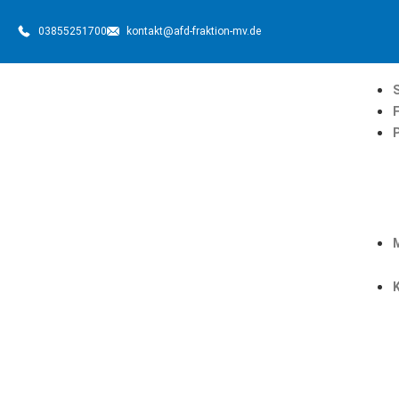
03855251700
kontakt@afd-fraktion-mv.de
S