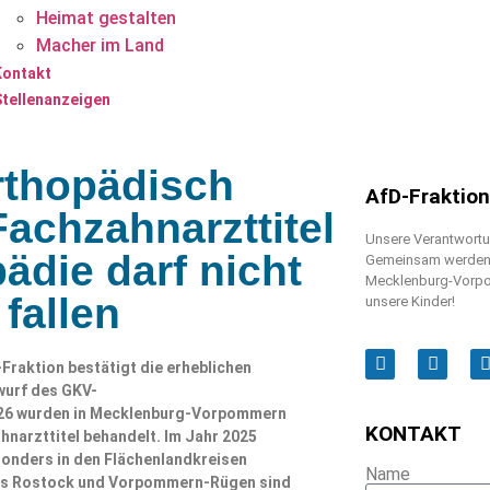
Heimat gestalten
Macher im Land
Kontakt
Stellenanzeigen
orthopädisch
AfD-Fraktio
achzahnarzttitel
Unsere Verantwortun
ädie darf nicht
Gemeinsam werden w
Mecklenburg-Vorpo
fallen
unsere Kinder!
Fraktion bestätigt die erheblichen
wurf des GKV-
 2026 wurden in Mecklenburg-Vorpommern
KONTAKT
narzttitel behandelt. Im Jahr 2025
sonders in den Flächenlandkreisen
Name
is Rostock und Vorpommern-Rügen sind