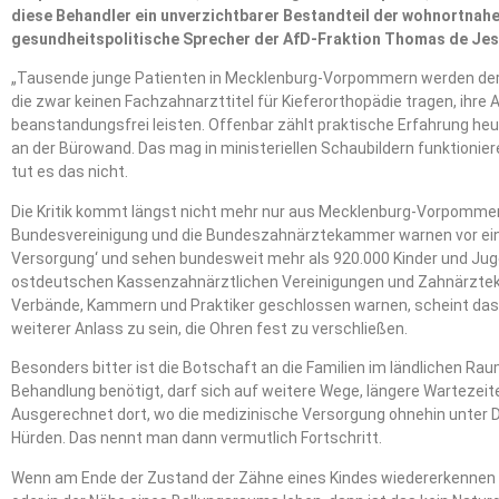
diese Behandler ein unverzichtbarer Bestandteil der wohnortnahe
gesundheitspolitische Sprecher der AfD-Fraktion Thomas de Je
„Tausende junge Patienten in Mecklenburg-Vorpommern werden derz
die zwar keinen Fachzahnarzttitel für Kieferorthopädie tragen, ihre A
beanstandungsfrei leisten. Offenbar zählt praktische Erfahrung heut
an der Bürowand. Das mag in ministeriellen Schaubildern funktioniere
tut es das nicht.
Die Kritik kommt längst nicht mehr nur aus Mecklenburg-Vorpommer
Bundesvereinigung und die Bundeszahnärztekammer warnen vor eine
Versorgung‘ und sehen bundesweit mehr als 920.000 Kinder und Juge
ostdeutschen Kassenzahnärztlichen Vereinigungen und Zahnärzte
Verbände, Kammern und Praktiker geschlossen warnen, scheint das fü
weiterer Anlass zu sein, die Ohren fest zu verschließen.
Besonders bitter ist die Botschaft an die Familien im ländlichen Ra
Behandlung benötigt, darf sich auf weitere Wege, längere Wartezeit
Ausgerechnet dort, wo die medizinische Versorgung ohnehin unter Dr
Hürden. Das nennt man dann vermutlich Fortschritt.
Wenn am Ende der Zustand der Zähne eines Kindes wiedererkennen lä